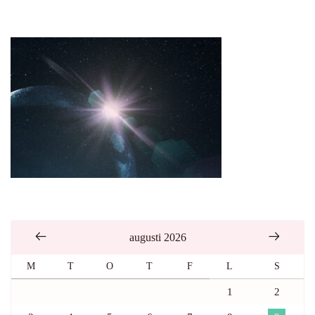
augusti 2026
M
T
O
T
F
L
S
1
2