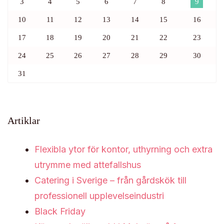
3
4
5
6
7
8
9
10
11
12
13
14
15
16
17
18
19
20
21
22
23
24
25
26
27
28
29
30
31
Artiklar
Flexibla ytor för kontor, uthyrning och extra
utrymme med attefallshus
Catering i Sverige – från gårdskök till
professionell upplevelseindustri
Black Friday