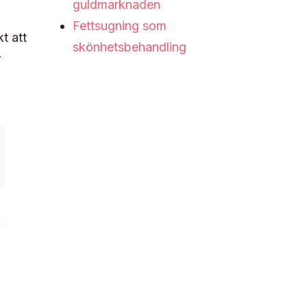
guldmarknaden
Fettsugning som
t att
skönhetsbehandling
r