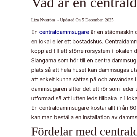
Vad är en centra
Liza Nyström
Updated On
5 December, 2025
En
centraldammsugare
är en städmaskin 
en lokal eller ett bostadshus. Centralda
kopplad till ett större rörsystem i lokalen
Slangarna som hör till en centraldammsugar
plats så att hela huset kan dammsugas uta
att enkelt kunna sättas på och användas i 
dammsugaren sitter det ett rör som leder
utformad så att luften leds tillbaka in i lok
En centraldammsugare kostar allt ifrån 
kan man beställa en installation av dammsu
Fördelar med central