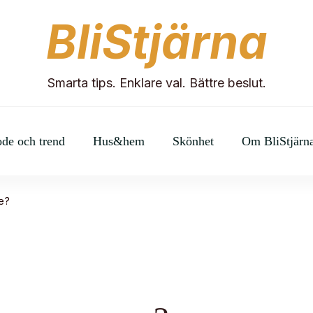
BliStjärna
Smarta tips. Enklare val. Bättre beslut.
de och trend
Hus&hem
Skönhet
Om BliStjärn
e?