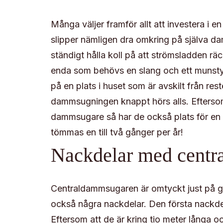
Många väljer framför allt att investera i 
slipper nämligen dra omkring på själva d
ständigt hålla koll på att strömsladden räc
enda som behövs en slang och ett munst
på en plats i huset som är avskilt från rest
dammsugningen knappt hörs alls. Efterso
dammsugare så har de också plats för en 
tömmas en till två gånger per år!
Nackdelar med cent
Centraldammsugaren är omtyckt just på gr
också några nackdelar. Den första nackd
Eftersom att de är kring tio meter långa och