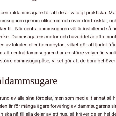
en centraldammsugare för att de är väldigt praktiska. Ma
ammsugaren genom olika rum och över dörrtrösklar, oc
ker till. När centraldammsugaren väl är installerad så ä
ycke. Dammsugarens motor och huvuddel är ofta mon
en av lokalen eller boendeytan, vilket gör att ljudet frå
m att centraldammsugaren har en större volym än vanl
större dammsugarpåse, vilket gör att de bara behöver
raldammsugare
und av alla sina fördelar, men som med allt annat så h
elen är för många ägare förvaring av dammsugarens sl
 ska nå till alla delar av ett hus, så kräver de en hel de