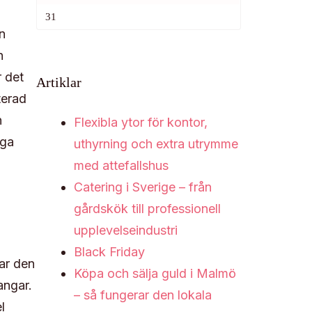
31
n
h
r det
Artiklar
terad
n
Flexibla ytor för kontor,
iga
uthyrning och extra utrymme
med attefallshus
Catering i Sverige – från
gårdskök till professionell
upplevelseindustri
Black Friday
ar den
Köpa och sälja guld i Malmö
angar.
– så fungerar den lokala
l