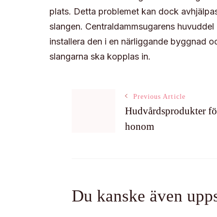
plats. Detta problemet kan dock avhjälpa
slangen. Centraldammsugarens huvuddel är o
installera den i en närliggande byggnad oc
slangarna ska kopplas in.
Post
Previous Article
Hudvårdsprodukter fö
honom
Navigation
Du kanske även upps