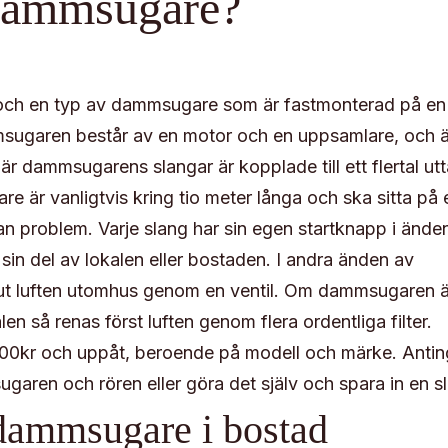
ldammsugare?
och en typ av dammsugare som är fastmonterad på en p
mmsugaren består av en motor och en uppsamlare, och ä
 där dammsugarens slangar är kopplade till ett flertal ut
e är vanligtvis kring tio meter långa och ska sitta på 
n problem. Varje slang har sin egen startknapp i änden
sin del av lokalen eller bostaden. I andra änden av
 ut luften utomhus genom en ventil. Om dammsugaren ä
alen så renas först luften genom flera ordentliga filter.
6000kr och uppåt, beroende på modell och märke. Anti
garen och rören eller göra det själv och spara in en sl
dammsugare i bostad